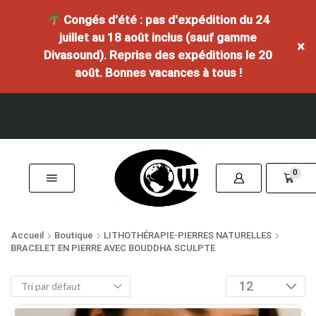
Congés d'été : pas d'expédition du 24
juillet au 18 août inclus (sauf gamme
×
Divasound). Reprise des expéditions le 20
août. Bonnes vacances à tous !
0
Accueil
Boutique
LITHOTHÉRAPIE-PIERRES NATURELLES
BRACELET EN PIERRE AVEC BOUDDHA SCULPTE