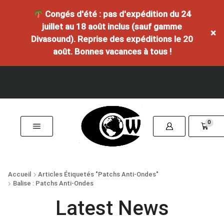
Congés d'été : pas d'expédition du 24
juillet au 18 août inclus (sauf gamme
×
Divasound). Reprise des expéditions le 20
août. Bonnes vacances à tous !
0
Accueil
Articles Étiquetés "patchs Anti-Ondes"
Balise : Patchs Anti-Ondes
Latest News