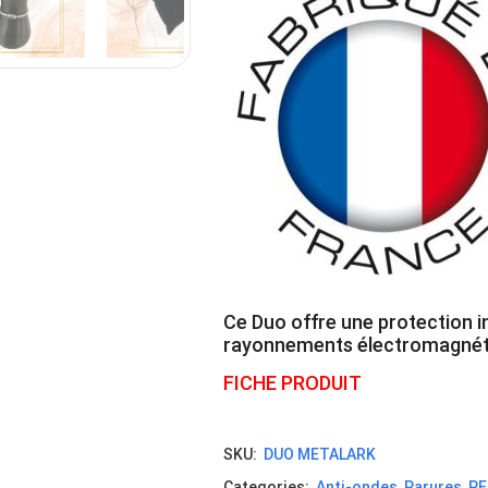
Ce Duo offre une protection in
rayonnements électromagnét
FICHE PRODUIT
SKU:
DUO METALARK
Categories:
Anti-ondes
,
Parures
,
PE