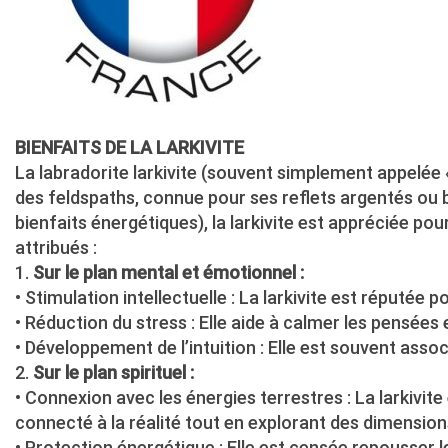
BIENFAITS DE LA LARKIVITE
La labradorite larkivite (souvent simplement appelée «
des feldspaths, connue pour ses reflets argentés ou bl
bienfaits énergétiques), la larkivite est appréciée pour
attribués :
1.
Sur le plan mental et émotionnel :
• Stimulation intellectuelle : La larkivite est réputée 
• Réduction du stress : Elle aide à calmer les pensées e
• Développement de l’intuition : Elle est souvent asso
2.
Sur le plan spirituel :
• Connexion avec les énergies terrestres : La larkivi
connecté à la réalité tout en explorant des dimensions
• Protection énergétique : Elle est censée repousser l