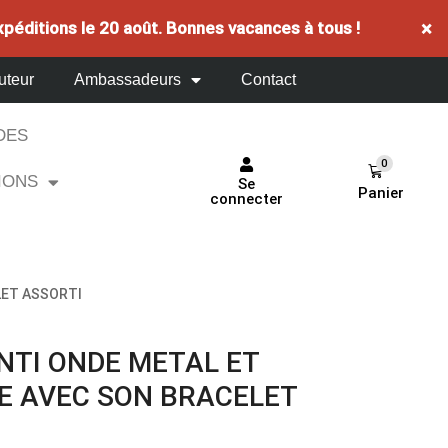
×
xpéditions le 20 août. Bonnes vacances à tous !
uteur
Ambassadeurs
Contact
DES
0
IONS
Se
Panier
connecter
LET ASSORTI
NTI ONDE METAL ET
TE AVEC SON BRACELET