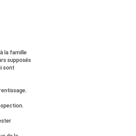
à la famille
eurs supposés
ui sont
prentissage.
ospection.
ester
ue de la