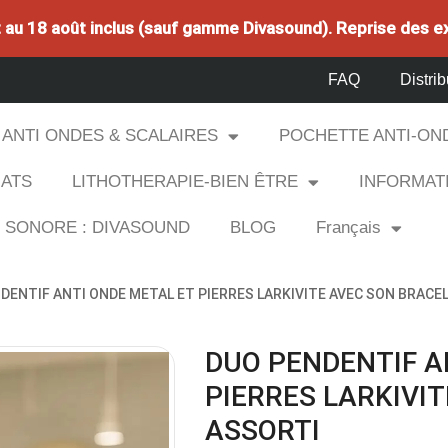
et au 18 août inclus (sauf gamme Divasound). Reprise des e
FAQ
Distrib
ANTI ONDES & SCALAIRES
POCHETTE ANTI-ON
HATS
LITHOTHERAPIE-BIEN ÊTRE
INFORMAT
E SONORE : DIVASOUND
BLOG
Français
DENTIF ANTI ONDE METAL ET PIERRES LARKIVITE AVEC SON BRACE
DUO PENDENTIF A
PIERRES LARKIVI
ASSORTI