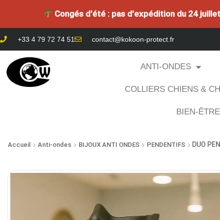
Congés d'été : pas d'expédition du 24 juill
+33 4 79 72 74 51
contact@kokoon-protect.fr
ANTI-ONDES
COLLIERS CHIENS & C
BIEN-ÊTR
DUO PEN
Accueil
Anti-ondes
BIJOUX ANTI ONDES
PENDENTIFS