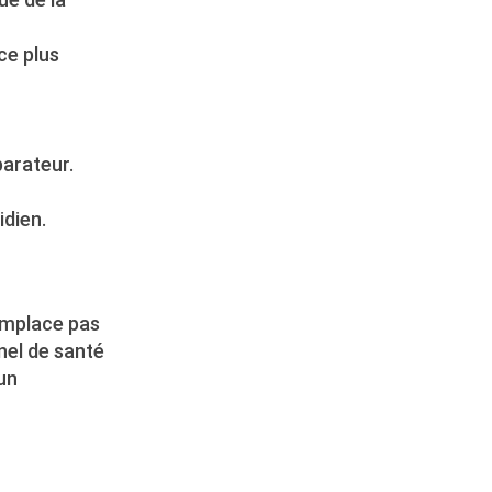
nce plus
parateur.
idien.
remplace pas
nel de santé
un