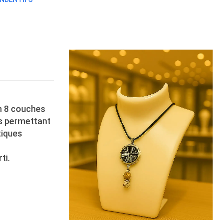
n 8 couches
os permettant
tiques
ti.