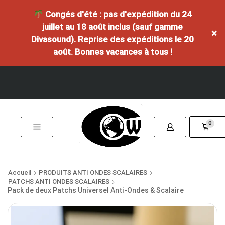
Congés d'été : pas d'expédition du 24
juillet au 18 août inclus (sauf gamme
×
Divasound). Reprise des expéditions le 20
août. Bonnes vacances à tous !
0
Accueil
PRODUITS ANTI ONDES SCALAIRES
PATCHS ANTI ONDES SCALAIRES
Pack de deux Patchs Universel Anti-Ondes & Scalaire