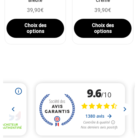
Bleuté
Crème
39,90
€
39,90
€
Choix des
Choix des
options
options